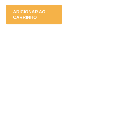
ADICIONAR AO
CARRINHO
(47) 98839-2507
(47) 3521-3191
contato@laboratorioluz.com.br
R. Tuiuti, 165 – Centro, Rio do Sul – SC, 89160-045