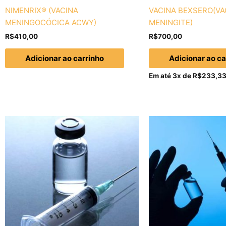
NIMENRIX® (VACINA
VACINA BEXSERO(VA
MENINGOCÓCICA ACWY)
MENINGITE)
R$
410,00
R$
700,00
Adicionar ao carrinho
Adicionar ao ca
Em até 3x de
R$
233,3