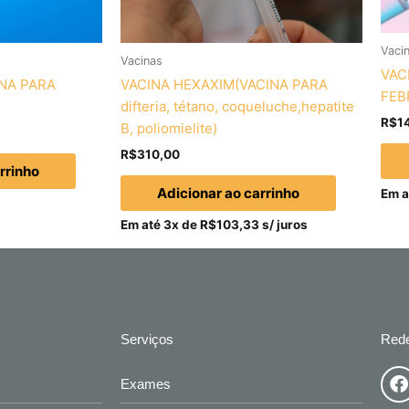
Vaci
Vacinas
VAC
INA PARA
VACINA HEXAXIM(VACINA PARA
FEB
difteria, tétano, coqueluche,hepatite
R$
1
B, poliomielite)
R$
310,00
rrinho
Adicionar ao carrinho
Em a
Em até 3x de
R$
103,33
s/ juros
Serviços
Rede
F
Exames
a