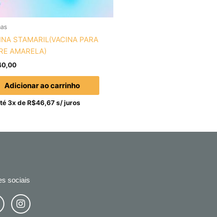
nas
INA STAMARIL(VACINA PARA
RE AMARELA)
40,00
Adicionar ao carrinho
té 3x de
R$
46,67
s/ juros
s sociais
I
n