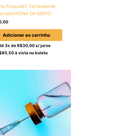
na Fluquadril Tetravalente
uenza(VACINA DA GRIPE)
0,00
Adicionar ao carrinho
té 3x de
R$
30,00
s/ juros
$
85,50
à vista no boleto