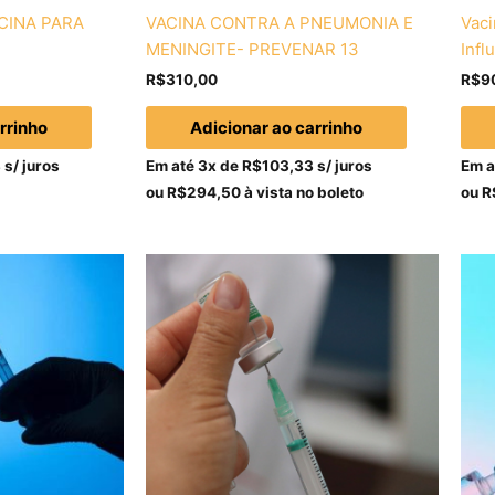
CINA PARA
VACINA CONTRA A PNEUMONIA E
Vaci
MENINGITE- PREVENAR 13
Infl
R$
310,00
R$
9
rrinho
Adicionar ao carrinho
3
s/ juros
Em até 3x de
R$
103,33
s/ juros
Em a
ou
R$
294,50
à vista no boleto
ou
R