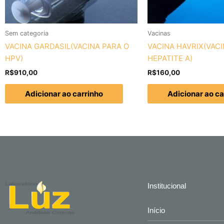
Sem categoria
Vacinas
VACINA GARDASIL(VACINA PARA O
VACINA HAVRIX(VAC
HPV)
HEPATITE A)
R$
910,00
R$
160,00
Adicionar ao carrinho
Adicionar ao ca
Institucional
Início