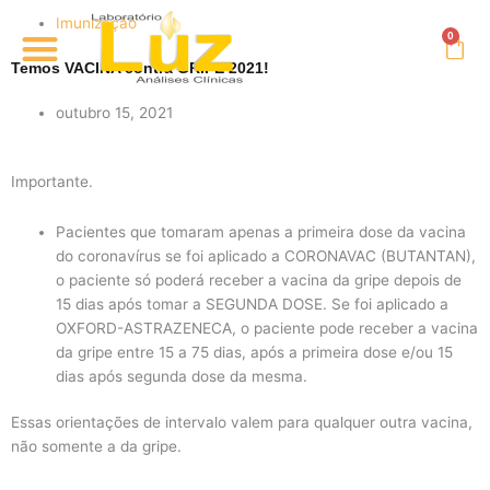
Ir
Menu
Imunização
para
Resultados online
Car
o
Temos VACINA contra GRIPE 2021!
conteúdo
outubro 15, 2021
Importante.
Pacientes que tomaram apenas a primeira dose da vacina
do coronavírus se foi aplicado a CORONAVAC (BUTANTAN),
o paciente só poderá receber a vacina da gripe depois de
15 dias após tomar a SEGUNDA DOSE. Se foi aplicado a
OXFORD-ASTRAZENECA, o paciente pode receber a vacina
da gripe entre 15 a 75 dias, após a primeira dose e/ou 15
dias após segunda dose da mesma.
Essas orientações de intervalo valem para qualquer outra vacina,
não somente a da gripe.