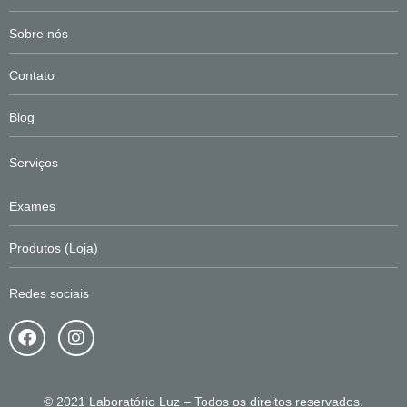
Sobre nós
Contato
Blog
Serviços
Exames
Produtos (Loja)
Redes sociais
F
I
a
n
c
s
e
t
b
a
© 2021 Laboratório Luz – Todos os direitos reservados.